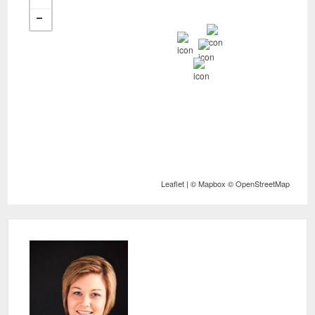
Leaflet
| ©
Mapbox
©
OpenStreetMap